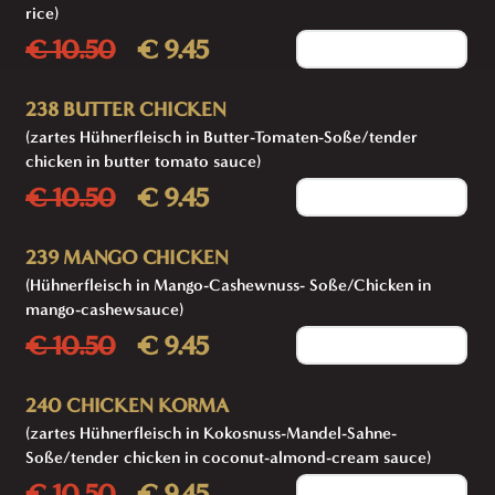
rice)
€ 10.50
€ 9.45
Add to cart
238 BUTTER CHICKEN
(zartes Hühnerfleisch in Butter-Tomaten-Soße/tender
chicken in butter tomato sauce)
€ 10.50
€ 9.45
Add to cart
239 MANGO CHICKEN
(Hühnerfleisch in Mango-Cashewnuss- Soße/Chicken in
mango-cashewsauce)
€ 10.50
€ 9.45
Add to cart
240 CHICKEN KORMA
(zartes Hühnerfleisch in Kokosnuss-Mandel-Sahne-
Soße/tender chicken in coconut-almond-cream sauce)
€ 10.50
€ 9.45
Add to cart