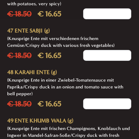
with potatoes, very spicy)
€ 18.50
€ 16.65
Add to cart
47 ENTE SABJI (g)
(Knusprige Ente mit verschiedenen frischem
Gemüse/Crispy duck with various fresh vegetables)
€ 18.50
€ 16.65
Add to cart
48 KARAHI ENTE (g)
(Knusprige Ente in einer Zwiebel-Tomatensauce mit
Paprika/Crispy duck in an onion and tomato sauce with
bell pepper)
€ 18.50
€ 16.65
Add to cart
49 ENTE KHUMB WALA (g)
(Knusprige Ente mit frischen Champignons, Knoblauch und
Ingwer in Mandel-Safran-Soße/Crispy duck with fresh