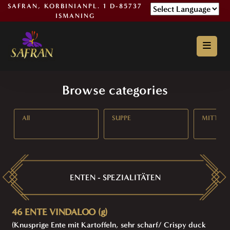
SAFRAN, KORBINIANPL. 1 D-85737
ISMANING
Powered by
Browse categories
All
SUPPE
MITTAG
ENTEN - SPEZIALITÄTEN
46 ENTE VINDALOO (g)
(Knusprige Ente mit Kartoffeln, sehr scharf/ Crispy duck