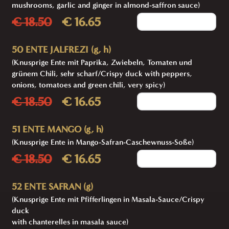
mushrooms, garlic and ginger in almond-saffron sauce)
€ 18.50
€ 16.65
Add to cart
50 ENTE JALFREZI (g, h)
(Knusprige Ente mit Paprika, Zwiebeln, Tomaten und
grünem Chili, sehr scharf/Crispy duck with peppers,
onions, tomatoes and green chili, very spicy)
€ 18.50
€ 16.65
Add to cart
51 ENTE MANGO (g, h)
(Knusprige Ente in Mango-Safran-Caschewnuss-Soße)
€ 18.50
€ 16.65
Add to cart
52 ENTE SAFRAN (g)
(Knusprige Ente mit Pfifferlingen in Masala-Sauce/Crispy
duck
with chanterelles in masala sauce)