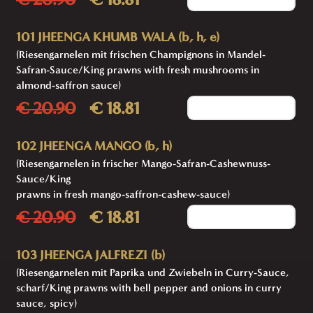
101 JHEENGA KHUMB WALA (b, h, e)
(Riesengarnelen mit frischen Champignons in Mandel-
Safran-Sauce/King prawns with fresh mushrooms in
almond-saffron sauce)
€ 20.90
€ 18.81
Add to cart
102 JHEENGA MANGO (b, h)
(Riesengarnelen in frischer Mango-Safran-Cashewnuss-
Sauce/King
prawns in fresh mango-saffron-cashew-sauce)
€ 20.90
€ 18.81
Add to cart
103 JHEENGA JALFREZI (b)
(Riesengarnelen mit Paprika und Zwiebeln in Curry-Sauce,
scharf/King prawns with bell pepper and onions in curry
sauce, spicy)