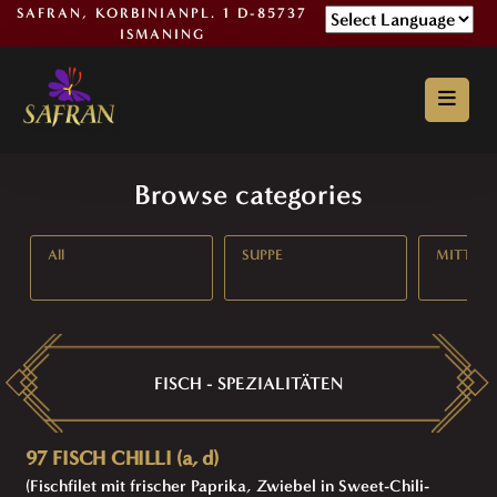
SAFRAN, KORBINIANPL. 1 D-85737
ISMANING
Powered by
Browse categories
All
SUPPE
MITTAG
FISCH - SPEZIALITÄTEN
97 FISCH CHILLI (a, d)
(Fischfilet mit frischer Paprika, Zwiebel in Sweet-Chili-