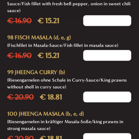
Sauce/Fish fillet with fresh bell pepper, onion in sweet chili
sauce)
€ 16.90
€ 15.21
Add to cart
98 FISCH MASALA (d, e, g)
(Fischfilet in Masala-Sauce/Fish fillet in masala sauce)
€ 16.90
€ 15.21
Add to cart
99 JHEENGA CURRY (b)
(Riesengarnelen ohne Schale in Curry-Sauce/King prawns
without shell in curry sauce)
€ 20.90
€ 18.81
Add to cart
100 JHEENGA MASALA (b, e, d)
(Riesengarnelen in kräftiger Masala-Soße/king prawns in
strong masala sauce)
€ 20.90
€ 18.81
Add to cart