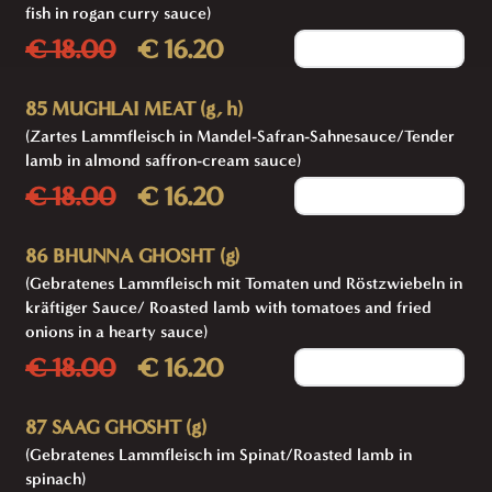
fish in rogan curry sauce)
€ 18.00
€ 16.20
Add to cart
85 MUGHLAI MEAT (g, h)
(Zartes Lammfleisch in Mandel-Safran-Sahnesauce/Tender
lamb in almond saffron-cream sauce)
€ 18.00
€ 16.20
Add to cart
86 BHUNNA GHOSHT (g)
(Gebratenes Lammfleisch mit Tomaten und Röstzwiebeln in
kräftiger Sauce/ Roasted lamb with tomatoes and fried
onions in a hearty sauce)
€ 18.00
€ 16.20
Add to cart
87 SAAG GHOSHT (g)
(Gebratenes Lammfleisch im Spinat/Roasted lamb in
spinach)