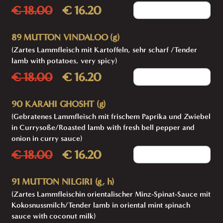
€ 18.00
€ 16.20
Add to cart
89 MUTTON VINDALOO (g)
(Zartes Lammfleisch mit Kartoffeln, sehr scharf /Tender
lamb with potatoes, very spicy)
€ 18.00
€ 16.20
Add to cart
90 KARAHI GHOSHT (g)
(Gebratenes Lammfleisch mit frischem Paprika und Zwiebel
in Currysoße/Roasted lamb with fresh bell pepper and
onion in curry sauce)
€ 18.00
€ 16.20
Add to cart
91 MUTTON NILGIRI (g, h)
(Zartes Lammfleischin orientalischer Minz-Spinat-Sauce mit
Kokosnussmilch/Tender lamb in oriental mint spinach
sauce with coconut milk)