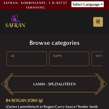
SAFRAN, KORBINIANPL. 1 D-85737
ISMANING
Powered by
Browse categories
All
SUPPE
MITTAG
LAMM - SPEZIALITÄTEN
84 ROGAN JOSH (g)
(Zartes Lammfieisch in Rogan-Curry-Sauce/Tender lamb